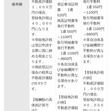
不動産評価額
発行手数料
備考欄
登記事項証明
１，０００万
1通 550円
書 1通
円の場合、
～1100円
520円
登録免許税は
取引明細書等
残高証明書等
４０，０００
発行手数料
発行手数料
円になりま
1通 1100円
1通 550円
す。
～8800円
～1100円
※登録免許税
※各自治体及
取引明細書等
は登記申請す
び金融機関で
発行手数料
る際に国に納
手数料が異な
1通 1100円
める税金とな
る場合があり
～8800円
ります。
ます。
※各自治体及
※相続登記の
び金融機関で
場合の税率は
【登録免許税
手数料が異な
不動産評価額
の例】
る場合があり
の0.4％で
不動産評価額
ます。
す。
１，０００万
円の場合、
【登録免許税
【報酬額の具
登録免許税は
の例】
体的計算方
４０，０００
不動産評価額
法】
円になりま