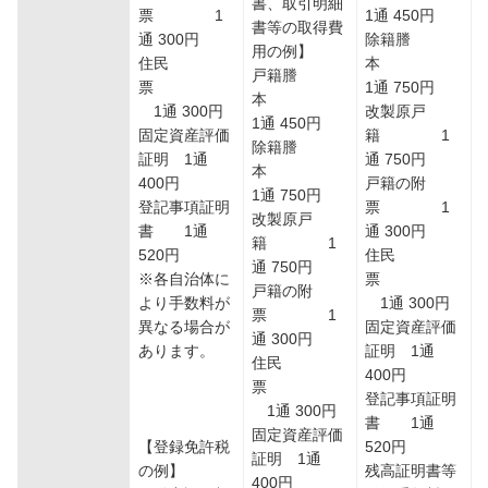
書、取引明細
票 1
1通 450円
書等の取得費
通 300円
除籍謄
用の例】
住民
本
戸籍謄
票
1通 750円
本
1通 300円
改製原戸
1通 450円
固定資産評価
籍 1
除籍謄
証明 1通
通 750円
本
400円
戸籍の附
1通 750円
登記事項証明
票 1
改製原戸
書 1通
通 300円
籍 1
520円
住民
通 750円
※各自治体に
票
戸籍の附
より手数料が
1通 300円
票 1
異なる場合が
固定資産評価
通 300円
あります。
証明 1通
住民
400円
票
登記事項証明
1通 300円
書 1通
固定資産評価
【登録免許税
520円
証明 1通
の例】
残高証明書等
400円