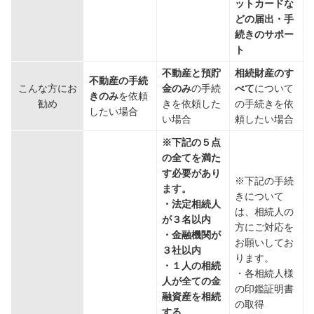
ットカードな
どの届出・手
続きのサポー
ト
不動産と預貯
相続財産のす
不動産の手続
こんな方にお
金のみ
の手続
べて
について
きのみ
を依頼
勧め
きを依頼した
の手続きを依
したい場合
い場合
頼したい場合
※下記の５点
の全てを満た
す必要があり
※下記の手続
ます。
きについて
・法定相続人
は、相続人の
が３名以内
方にご対応を
・金融機関が
お願いしてお
３社以内
ります。
・１人の相続
・各相続人様
人が全ての金
の印鑑証明書
融資産を相続
の取得
する