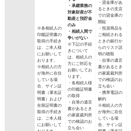
・貸金庫があ
・承継業務の
るときの支店
対象財産が不
での貸金庫の
動産と預貯金
開錠
のみ
※各相続人の
・投資商品を
・相続人間で
印鑑証明書の
ご相続される
争いがない
取得の手続き
ときの銀行か
※下記の手続
は、ご本人様
らのリスク説
きについて
にお願いして
明の聴取
は、相続人の
おります。
・自筆の遺言
方にご対応を
※相続人の方
書があるとき
お願いしてお
が海外に在住
の家庭裁判所
ります。
している場
での検認のお
・各相続人様
合、サイン証
立ち会い
の印鑑証明書
明書（署名証
・携帯電話の
の取得
明書）および
解約
・自筆の遺言
在留証明書の
※相続人の方
書があるとき
取得の手続き
が海外に在住
の家庭裁判所
は、ご本人様
している場
での検認のお
にお願いして
合、サイン証
立ち会い