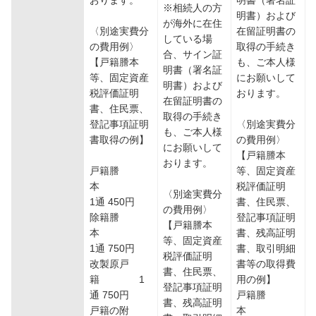
おります。
明書（署名証
※相続人の方
明書）および
が海外に在住
〈別途実費分
在留証明書の
している場
の費用例〉
取得の手続き
合、サイン証
【戸籍謄本
も、ご本人様
明書（署名証
等、固定資産
にお願いして
明書）および
税評価証明
おります。
在留証明書の
書、住民票、
取得の手続き
登記事項証明
〈別途実費分
も、ご本人様
書取得の例】
の費用例〉
にお願いして
【戸籍謄本
おります。
戸籍謄
等、固定資産
本
税評価証明
〈別途実費分
1通 450円
書、住民票、
の費用例〉
除籍謄
登記事項証明
【戸籍謄本
本
書、残高証明
等、固定資産
1通 750円
書、取引明細
税評価証明
改製原戸
書等の取得費
書、住民票、
籍 1
用の例】
登記事項証明
通 750円
戸籍謄
書、残高証明
戸籍の附
本