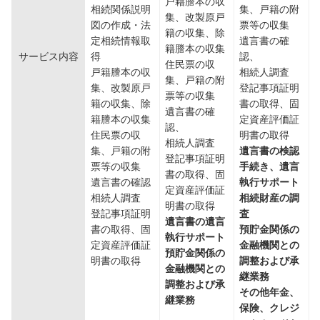
戸籍謄本の収
相続関係説明
集、戸籍の附
集、改製原戸
図の作成・法
票等の収集
籍の収集、除
定相続情報取
遺言書の確
籍謄本の収集
サービス内容
得
認、
住民票の収
戸籍謄本の収
相続人調査
集、戸籍の附
集、改製原戸
登記事項証明
票等の収集
籍の収集、除
書の取得、固
遺言書の確
籍謄本の収集
定資産評価証
認、
住民票の収
明書の取得
相続人調査
集、戸籍の附
遺言書の検認
登記事項証明
票等の収集
手続き、遺言
書の取得、固
遺言書の確認
執行サポート
定資産評価証
相続人調査
相続財産の調
明書の取得
登記事項証明
査
遺言書の遺言
書の取得、固
預貯金関係の
執行サポート
定資産評価証
金融機関との
預貯金関係の
明書の取得
調整および承
金融機関との
継業務
調整および承
その他年金、
継業務
保険、クレジ