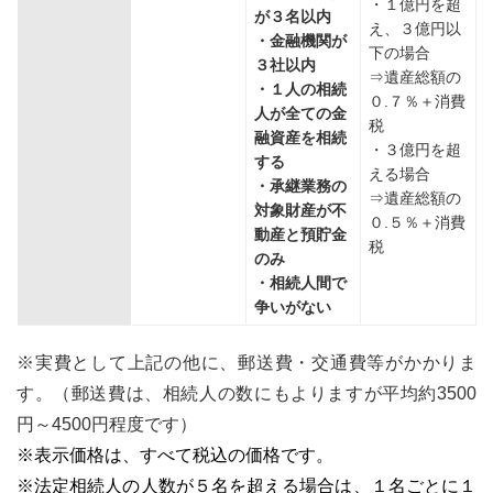
・１億円を超
が３名以内
え、３億円以
・金融機関が
下の場合
３社以内
⇒遺産総額の
・１人の相続
０.７％＋消費
人が全ての金
税
融資産を相続
・３億円を超
する
える場合
・承継業務の
⇒遺産総額の
対象財産が不
０.５％＋消費
動産と預貯金
税
のみ
・相続人間で
争いがない
※実費として上記の他に、郵送費・交通費等がかかりま
す。（郵送費は、相続人の数にもよりますが平均約3500
円～4500円程度です）
※表示価格は、すべて税込の価格です。
※法定相続人の人数が５名を超える場合は、１名ごとに１