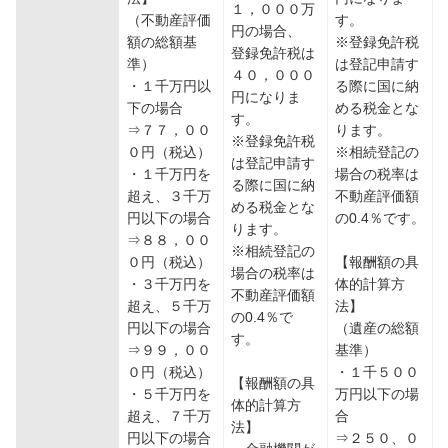
１，０００万
（不動産評価
す。
円の場合、
額の総額基
※登録免許税
登録免許税は
準）
は登記申請す
４０，０００
・１千万円以
る際に国に納
円になりま
下の場合
める税金とな
す。
⇒７７，００
ります。
※登録免許税
０円（税込）
※相続登記の
は登記申請す
・１千万円を
場合の税率は
る際に国に納
超え、３千万
不動産評価額
める税金とな
円以下の場合
の0.4％です。
ります。
⇒８８，００
※相続登記の
０円（税込）
【報酬額の具
場合の税率は
・３千万円を
体的計算方
不動産評価額
超え、５千万
法】
の0.4％で
円以下の場合
（遺産の総額
す。
⇒９９，００
基準）
０円（税込）
・１千５００
【報酬額の具
・５千万円を
万円以下の場
体的計算方
超え、７千万
合
法】
円以下の場合
⇒２５０、０