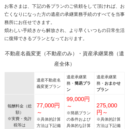
お客さまは、下記の各プランのご依頼をして頂ければ、お
亡くなりになった方の遺産の承継業務手続のすべてを当事
務所にお任せできます。
煩わしい手続きから解放され、より早くいつもの日常生活
に復帰できるプランとなっております。
不動産名義変更（不動産のみ）・資産承継業務（遺
産全体）
遺産承継業
遺産承継業
遺産不動産名
務・
簡易プラ
務・
おまかせ
義変更プラン
ン
プラン
99,000円
77,000円
275,000
～
報酬料金（総
～
円～
額）
※簡易プラン
※実費・免許
※具体的計算
の条件および
※具体的計算
税等は
方法は下記備
具体的な計算
方法は下記備