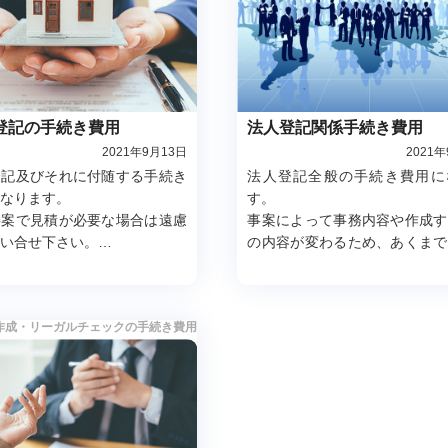
登記の手続き費用
法人登記関係手続き費用
2021年9月13日
2021
登記及びそれに付随する手続き
法人登記全般の手続き費用に
なります。
す。
事案で見積が必要な場合は遠慮
事案によって事務内容や作成す
い合せ下さい。
の内容が変わるため、あくまで
無料です。
の目安を記載しています。
困難度・緊急性により基本報酬
２～２.０倍で加算費用が発生
作成・リーガルチェックの手続き費用
す。