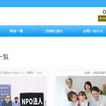
0
受付
料金一覧
ご依頼の流れ
お問い合わせ
一覧
NPO法人設立手続きの代行パック費用・その他の認証・変更・届出の手続き費用
相続・遺産承