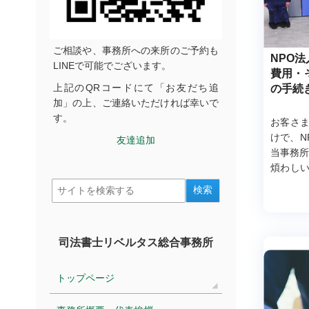
ご相談や、事務所への来所のご予約も
NPO
LINEで可能でございます。
費用・
上記のQRコードにて「お友だち追
の手続
加」の上、ご連絡いただければ幸いで
す。
お客さ
けで、N
友達追加
当事務所
煩わし
くNPO
るプラン
司法書士リベルタス総合事務所
トップページ