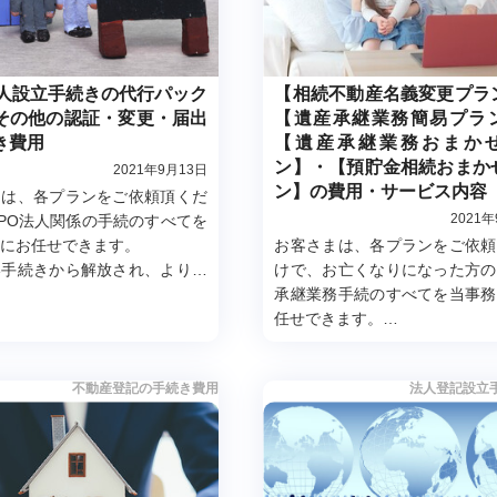
法人設立手続きの代行パック
【相続不動産名義変更プラ
その他の認証・変更・届出
【遺産承継業務簡易プラ
き費用
【遺産承継業務おまか
ン】・【預貯金相続おまか
2021年9月13日
ン】の費用・サービス内容
まは、各プランをご依頼頂くだ
2021
PO法人関係の手続のすべてを
にお任せできます。
お客さまは、各プランをご依頼
い手続きから解放され、より早
けで、お亡くなりになった方の
法人設立後の手続きに注力でき
承継業務手続のすべてを当事務
となっております。
任せできます。
煩わしい手続きから解放され、
くいつもの日常生活に復帰でき
不動産登記の手続き費用
法人登記設立
ンとなっております。