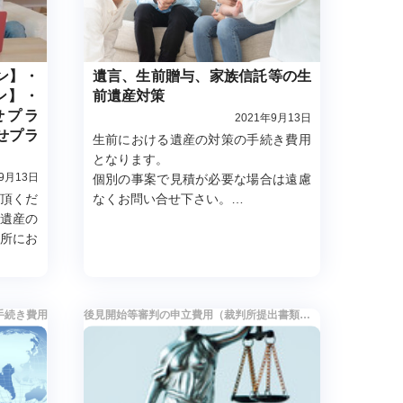
ン】・
遺言、生前贈与、家族信託等の生
ン】・
前遺産対策
せプラ
2021年9月13日
せプラ
生前における遺産の対策の手続き費用
となります。
年9月13日
個別の事案で見積が必要な場合は遠慮
頂くだ
なくお問い合せ下さい。
遺産の
見積りは無料です。
所にお
より早
るプラ
手続き費用
後見開始等審判の申立費用（裁判所提出書類作成）