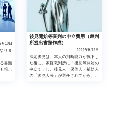
後見開始等審判の申立費用（裁判
所提出書類作成）
年9月13日
2025年9月2日
なりま
法定後見は、本人の判断能力が低下し
る書類
た後に、家庭裁判所に「後見等開始の
も報酬
申立て」し、後見人・保佐人・補助人
の「後見人等」が選任されてから、後
額の１.
見業務がスタートします。
いたしま
費用は、それぞれの場面において発生
します。
申立てから後見人等が選任されるまで
の手続き費用（一時的に発生）
後見人等の報酬（制度利用中は常時発
生）