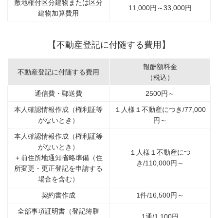
敷地権付区分建物または区分
11,000円～33,000円
建物加算費用
【不動産登記に付随する費用】
報酬額料金
不動産登記に付随する費用
（税込）
通信費・郵送費
2500円～
本人確認情報作成（権利証等
１人様１不動産につき/77,000
がないとき）
円～
本人確認情報作成（権利証等
がないとき）
１人様１不動産につ
＋前住所地通知省略準備（住
き/110,000円～
所変更・更正登記を申請する
場合を含む）
契約書作成
1件/16,500円～
全部事項証明書（登記簿謄
1通/1,100円